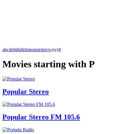
a
b
c
d
e
f
g
h
i
j
k
l
m
n
o
p
q
r
s
t
u
v
w
x
y
z
#
Movies starting with P
Popular Stereo
Popular Stereo FM 105.6