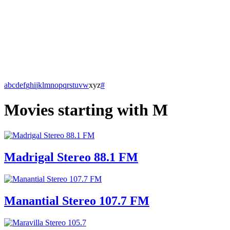
a
b
c
d
e
f
g
h
i
j
k
l
m
n
o
p
q
r
s
t
u
v
w
x
y
z
#
Movies starting with M
Madrigal Stereo 88.1 FM
Manantial Stereo 107.7 FM